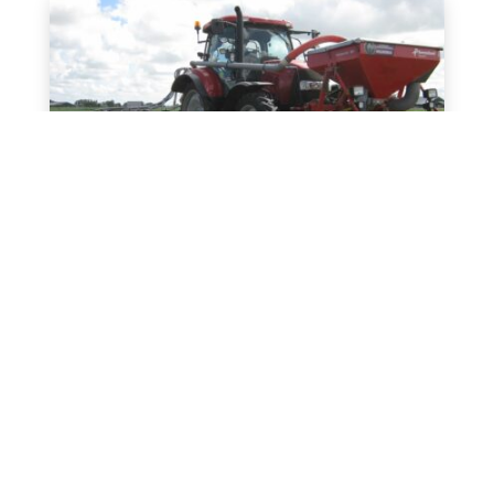
Slakkenkorrels strooien in de mais
Lees meer
Erwtengrasklaver zaaien in één
werkgang met dubbele Accord zaai-
unit en RTK-GPS
Lees meer